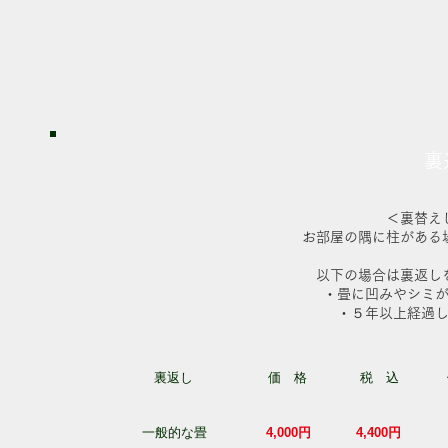
裏
＜裏替え
お部屋の隅に柱がある
以下の場合は裏返し
・畳に凹みやシミ
・５年以上経過
裏返し
価 格
税 込
一般的な畳
4,000円
4,400円