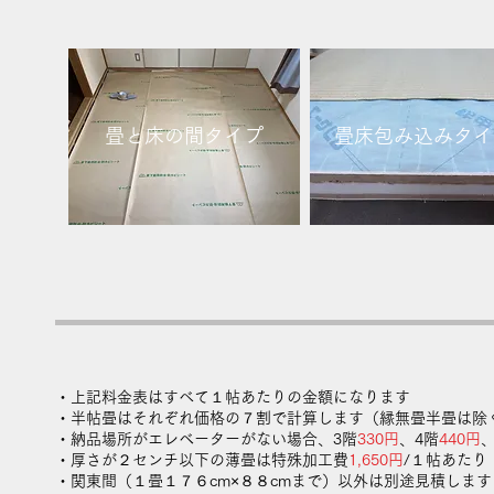
畳と床の間タイプ
畳床包み込みタイ
・上記料金表はすべて１帖あたりの金額になります
・半帖畳はそれぞれ価格の７割で計算します（縁無畳半畳は除
・納品場所がエレベーターがない場合、3階
330円
、4階
440円
、
・厚さが２センチ以下の薄畳は特殊加工費
1,650円
/１帖あたり
・関東間（１畳１７６cm×８８cmまで）以外は別途見積します