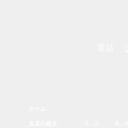
お見積・診断は無
電話
【営業時間】
（定休日
【定休
ホーム
当店の紹介
技 術
素 