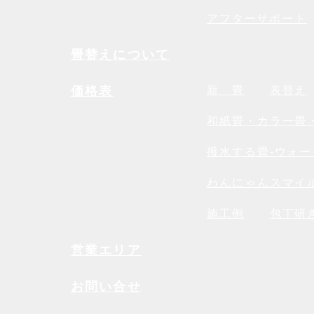
アフターサポート
畳替えについて
価格表
新 畳
表替え
和紙畳・カラー畳
撥水する畳-ウォー
わんにゃんスマイ
施工例
包丁研
営業エリア
お問い合せ