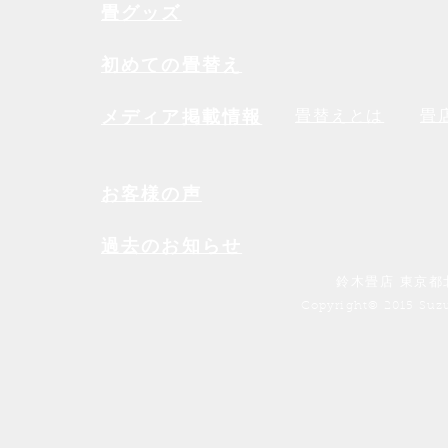
畳グッズ
初めての畳替え
メディア掲載情報
畳替えとは
畳
お客様の声
過去のお知らせ
鈴木畳店 東京都
Copyright© 2015 Suzu